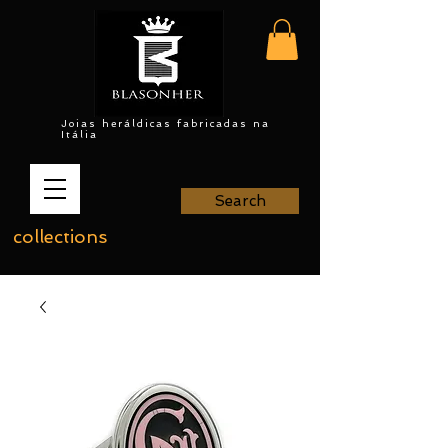
Joias heráldicas fabricadas na
Itália
Search
collections