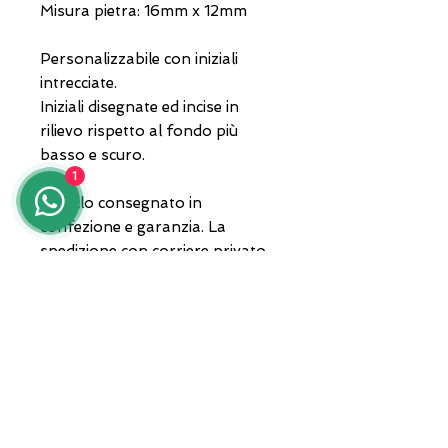
Misura pietra: 16mm x 12mm
Personalizzabile con iniziali
intrecciate.
Iniziali disegnate ed incise in
rilievo rispetto al fondo più
basso e scuro.
1
Gioiello consegnato in
confezione e garanzia. La
spedizione con corriere privato.
Per qualsiasi informazione in
merito contattaci al
3935682444 anche whatsapp
oppure invia un'email a
lunawebstore@live.it