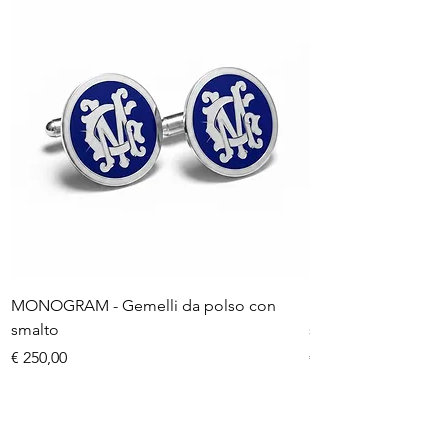
MONOGRAM - Gemelli da polso con
MONOGRAM - Gemel
smalto
smalto
Preço
Preço
€ 250,00
€ 250,00