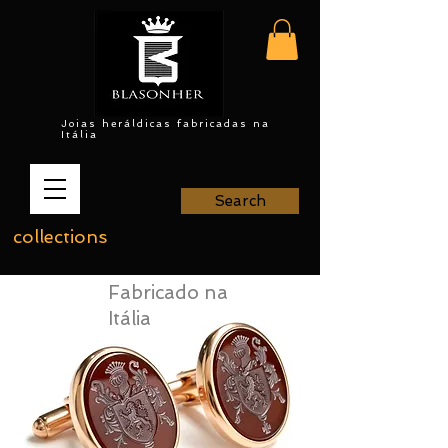
Joias heráldicas fabricadas na
Itália
Search
collections
Fabricado na
Itália
Blasonher