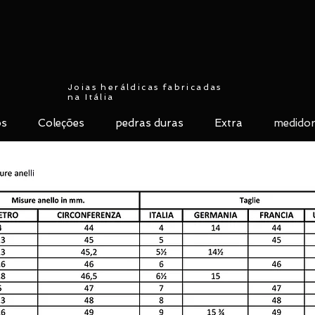
Joias heráldicas fabricadas
na Itália
ós
Coleções
pedras duras
Extra
medidor