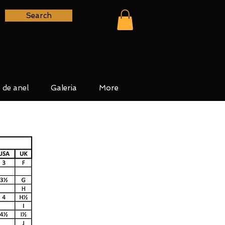
Search
 de anel
Galeria
More