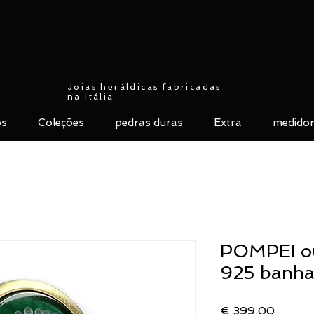
Joias heráldicas fabricadas
na Itália
ós
Coleções
pedras duras
Extra
medidor
POMPEI ou
925 banha
Preço
€ 399,00