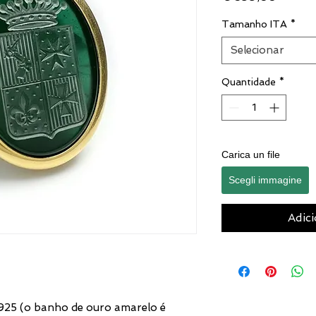
Tamanho ITA
*
Selecionar
Quantidade
*
Carica un file
Scegli immagine
Adici
925 (o banho de ouro amarelo é