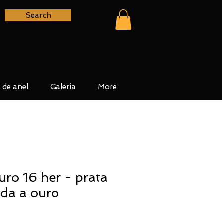
Search
 de anel
Galeria
More
ro 16 her - prata
da a ouro