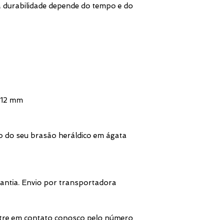
; a durabilidade depende do tempo e do
 12 mm
o do seu brasão heráldico em ágata
antia. Envio por transportadora
ntre em contato conosco pelo número