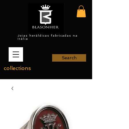
Joias heráldicas fabricadas na
Itália
Search
collections