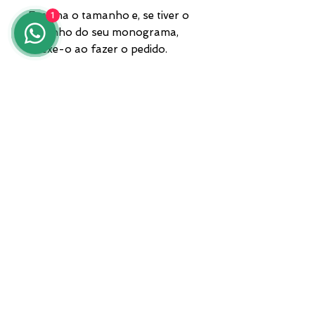
Escolha o tamanho e, se tiver o
1
desenho do seu monograma,
anexe-o ao fazer o pedido.
A peça acompanha caixa e
garantia. Envio por
transportadora privada.
Para qualquer informação, entre
em contato conosco pelo
número 3935682444,
WhatsApp, ou envie um e-mail
para lunawebstore@live.it.