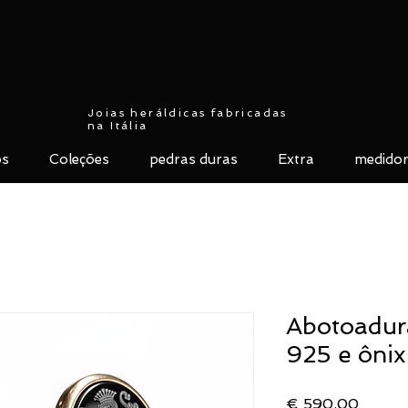
Joias heráldicas fabricadas
na Itália
ós
Coleções
pedras duras
Extra
medidor
Abotoadur
925 e ônix
Preço
€ 590,00