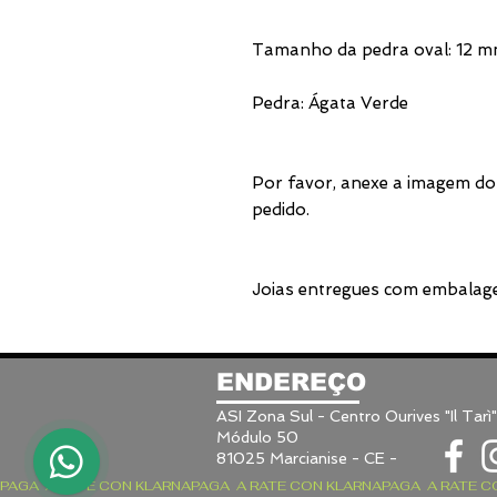
Tamanho da pedra oval: 12 
Pedra: Ágata Verde
Por favor, anexe a imagem do
pedido.
Joias entregues com embalage
ENDEREÇO
ASI Zona Sul - Centro Ourives "Il Tarì"
1
Módulo 50
81025 Marcianise - CE -