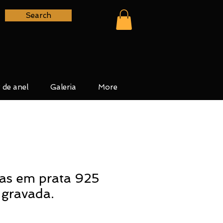
Search
 de anel
Galeria
More
as em prata 925
 gravada.