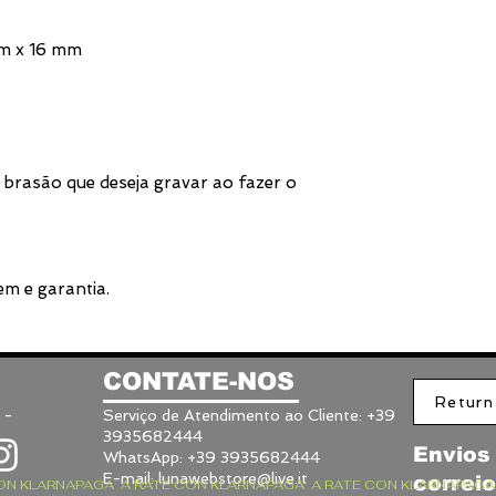
mm x 16 mm
 brasão que deseja gravar ao fazer o
m e garantia.
CONTATE-NOS
Return
 -
Serviço de Atendimento ao Cliente: +39
3935682444
Envios 
WhatsApp: +39 3935682444
E-mail:
lunawebstore@live.it
correi