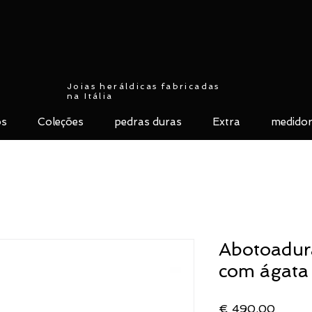
Joias heráldicas fabricadas
na Itália
ós
Coleções
pedras duras
Extra
medidor
Abotoadur
com ágata
Preço
€ 490,00