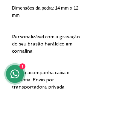
Dimensões da pedra: 14 mm x 12
mm
Personalizável com a gravação
do seu brasão heráldico em
cornalina.
1
A peça acompanha caixa e
garantia. Envio por
transportadora privada.
Para qualquer informação, entre
em contato conosco pelo
número 3935682444,
WhatsApp, ou envie um e-mail
para lunawebstore@live.it.