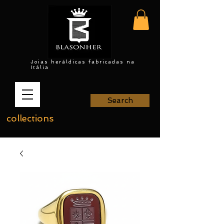
Joias heráldicas fabricadas na
Itália
Search
collections