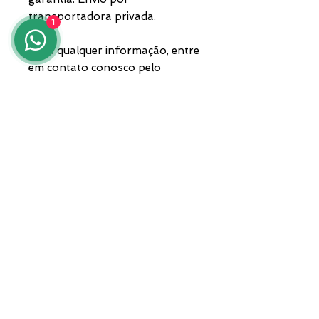
transportadora privada.
1
Para qualquer informação, entre
em contato conosco pelo
número 3935682444,
WhatsApp, ou envie um e-mail
para lunawebstore@live.it.
ENDEREÇO
ASI Zona Sul - Centro Ourives "Il
Tarì" - Módulo 50
81025 Marcianise - CE -
Envios internacionais por
correio expresso
Serviço de Atendimento ao Cliente:
+39