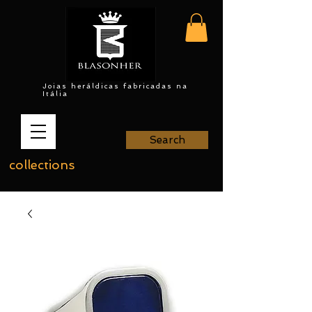
Joias heráldicas fabricadas na
Itália
Search
collections