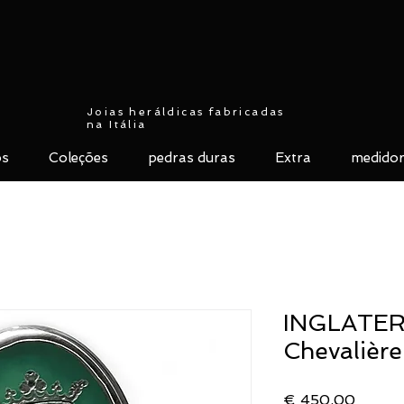
Joias heráldicas fabricadas
na Itália
ós
Coleções
pedras duras
Extra
medidor
INGLATERR
Chevalièr
Preço
€ 450,00