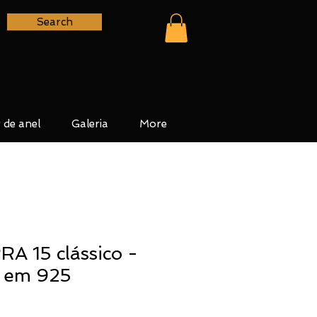
Search
 de anel
Galeria
More
A 15 clássico -
e em 925