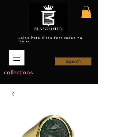
Joias heráldicas fabricadas na
Itália
Search
collections