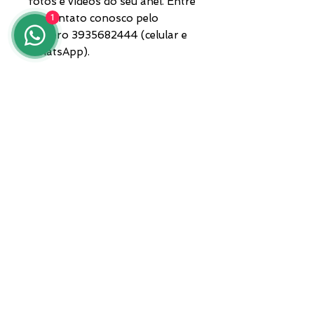
fotos e vídeos do seu anel. Entre
em contato conosco pelo
1
número 3935682444 (celular e
WhatsApp).
A peça acompanha caixa e
garantia. Envio por
transportadora privada.
Para qualquer informação, entre
em contato conosco pelo
número 3935682444,
WhatsApp, ou envie um e-mail
para lunawebstore@live.it.