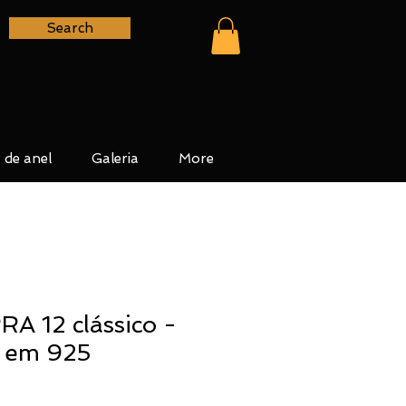
Search
 de anel
Galeria
More
A 12 clássico -
e em 925