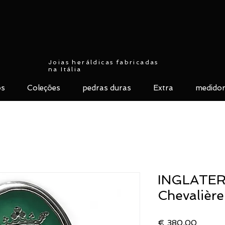
Joias heráldicas fabricadas
na Itália
ós
Coleções
pedras duras
Extra
medidor
INGLATERR
Chevalièr
Preço
€ 380,00