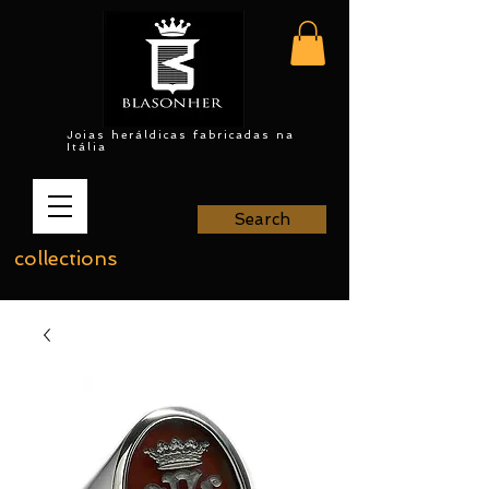
Joias heráldicas fabricadas na
Itália
Search
collections