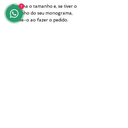
Escolha o tamanho e, se tiver o
1
desenho do seu monograma,
anexe-o ao fazer o pedido.
A peça acompanha caixa e
garantia. Envio por
transportadora privada.
Para qualquer informação, entre
em contato conosco pelo
número 3935682444,
WhatsApp, ou envie um e-mail
para lunawebstore@live.it.