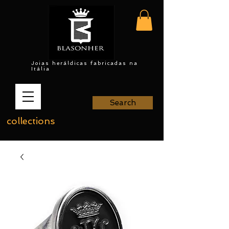
Joias heráldicas fabricadas na
Itália
Search
collections