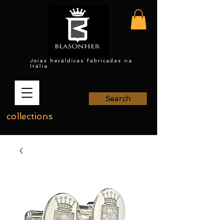
Joias heráldicas fabricadas na
Itália
Search
collections