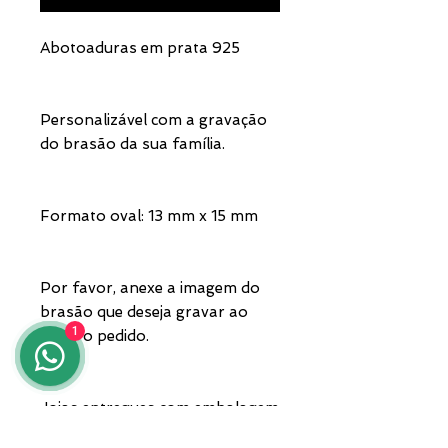
Abotoaduras em prata 925
Personalizável com a gravação
do brasão da sua família.
Formato oval: 13 mm x 15 mm
Por favor, anexe a imagem do
brasão que deseja gravar ao
1
fazer o pedido.
Joias entregues com embalagem
e garantia.