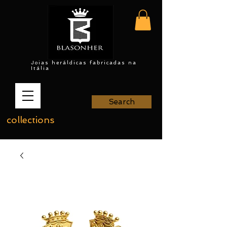
Joias heráldicas fabricadas na
Itália
Search
collections