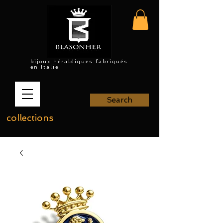
bijoux héraldiques fabriqués
en Italie
Search
collections