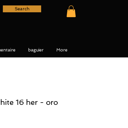
Search
entaire
baguier
More
ite 16 her - oro