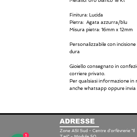
Metallo: oro bianco 18 Kt
Finitura: Lucida
Pietra: Agata azzurra/blu
Misura pietra: 16mm x 12mm
Personalizzabile con incisione
dura
Gioiello consegnato in confezi
corriere privato.
Per qualsiasi informazione in
anche whatsapp oppure invia u
ADRESSE
Zone ASI Sud - Centre d'orfèvrerie "Il
1
Tarì" - Module 50