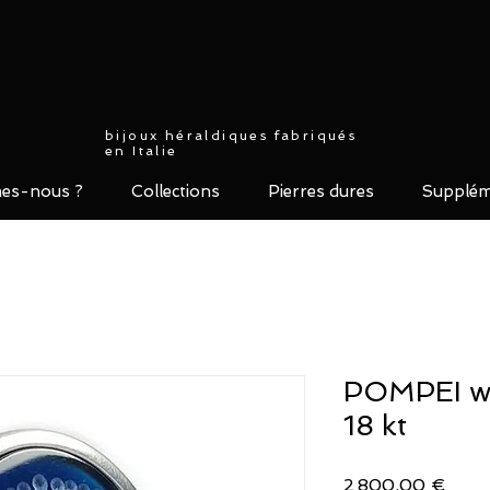
bijoux héraldiques fabriqués
en Italie
es-nous ?
Collections
Pierres dures
Supplém
POMPEI wh
18 kt
Prix
2 800,00 €