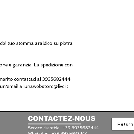
 del tuo stemma araldico su pietra
one e garanzia. La spedizione con
 merito contattaci al 3935682444
n'email a lunawebstore@live.it
CONTACTEZ-NOUS
Return
Service clientèle : +39 3935682444
WhatsApp : +39 3935682444