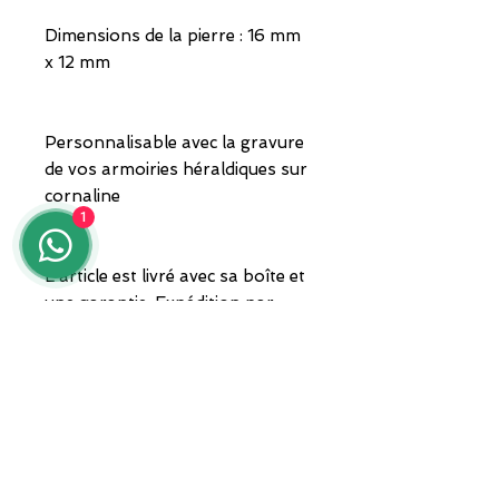
Dimensions de la pierre : 16 mm
x 12 mm
Personnalisable avec la gravure
de vos armoiries héraldiques sur
cornaline
1
L'article est livré avec sa boîte et
une garantie. Expédition par
transporteur privé.
Pour toute information, veuillez
nous contacter au 3935682444,
via WhatsApp, ou envoyer un
courriel à lunawebstore@live.it