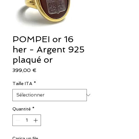
POMPEI or 16
her - Argent 925
plaqué or
Prix
399,00 €
Taille ITA
*
Quantité
*
Carica un file