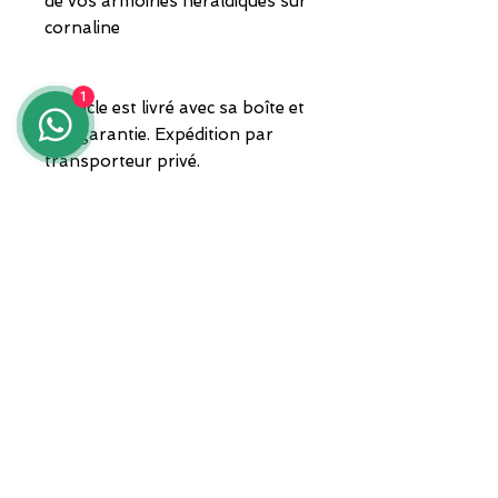
de vos armoiries héraldiques sur
cornaline
1
L'article est livré avec sa boîte et
une garantie. Expédition par
transporteur privé.
Pour toute information, veuillez
nous contacter au 3935682444,
via WhatsApp, ou envoyer un
courriel à lunawebstore@live.it
ADRESSE
Zone ASI Sud - Centre d'orfèvrerie
"Il Tarì" - Module 50