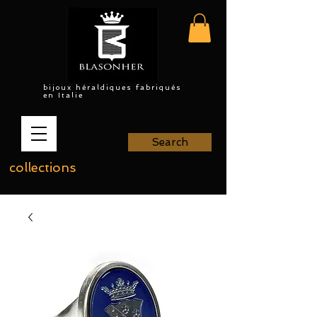
bijoux héraldiques fabriqués
en Italie
Search
collections