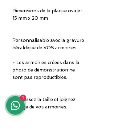
Dimensions de la plaque ovale :
15 mm x 20 mm
Personnalisable avec la gravure
héraldique de VOS armoiries
- Les armoiries créées dans la
photo de démonstration ne
sont pas reproductibles.
1
Choisissez la taille et joignez
l'image de vos armoiries.
L'article est livré avec sa boîte et
une garantie. Expédition par