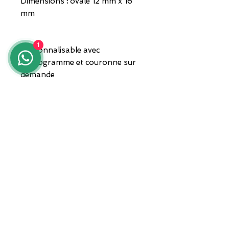
Dimensions
:
ovale 12 mm x 16
mm
1
Personnalisable avec
monogramme et couronne sur
demande
Bijou livré dans un coffret
cadeau et avec garantie
ADRESSE
Zone ASI Sud - Centre d'orfèvrerie
"Il Tarì" - Module 50