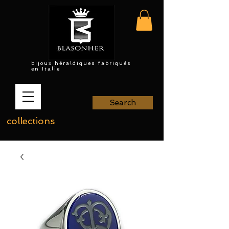
bijoux héraldiques fabriqués
en Italie
Search
collections