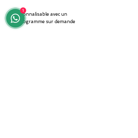
1
Personnalisable avec un
monogramme sur demande
Bijou livré dans un coffret
cadeau et avec garantie
ADRESSE
Zone ASI Sud - Centre d'orfèvrerie
"Il Tarì" - Module 50
81025 Marcianise - CE -
Expéditions par coursier
international