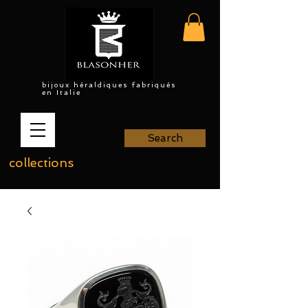
bijoux héraldiques fabriqués
en Italie
Search
collections