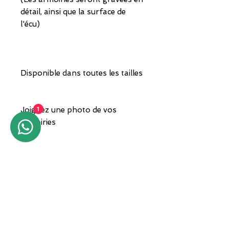
détail, ainsi que la surface de
l'écu)
Disponible dans toutes les tailles
Joignez une photo de vos
1
armoiries
Cette bague peut également être
réalisée en or 18 carats.
Contactez-nous pour un devis.
Bijou livré dans un coffret