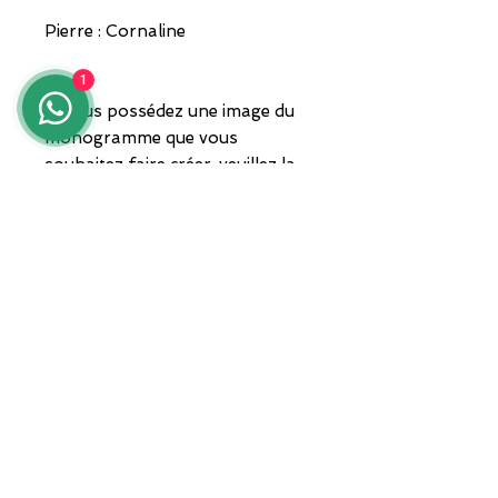
Pierre : Cornaline
1
Si vous possédez une image du
monogramme que vous
souhaitez faire créer, veuillez la
joindre lors du paiement.
Bijoux livrés avec emballage et
garantie.
ADRESSE
Zone ASI Sud - Centre d'orfèvrerie
"Il Tarì" - Module 50
81025 Marcianise - CE -