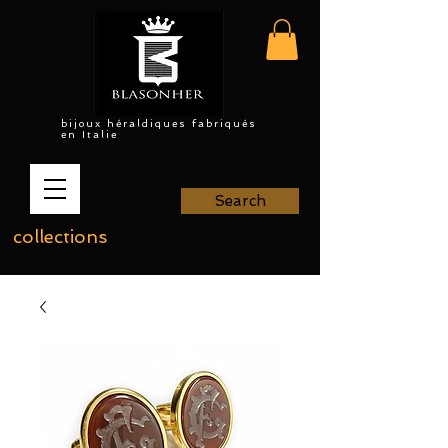
bijoux héraldiques fabriqués
en Italie
Search
collections