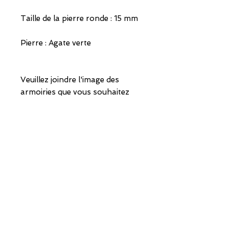
Taille de la pierre ronde : 15 mm
Pierre : Agate verte
Veuillez joindre l'image des
armoiries que vous souhaitez
faire graver lors de votre
commande.
Bijoux livrés avec emballage et
garantie.
ADRESSE