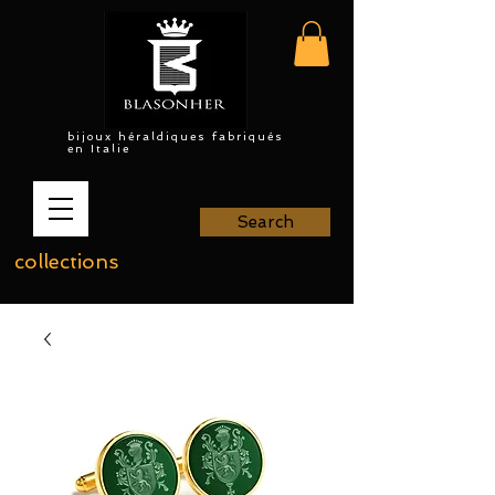
bijoux héraldiques fabriqués
en Italie
Search
collections