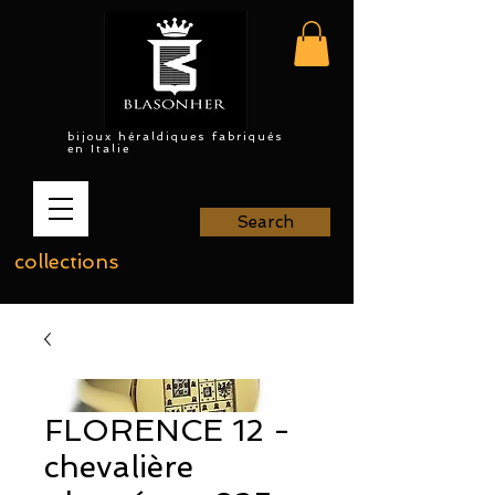
bijoux héraldiques fabriqués
en Italie
Search
collections
FLORENCE 12 -
chevalière