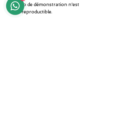
photo de démonstration n'est
pas reproductible.
L'article est livré avec sa boîte et
une garantie. Expédition par
transporteur.
ADRESSE
Zone ASI Sud - Centre d'orfèvrerie
"Il Tarì" - Module 50
81025 Marcianise - CE -
Expéditions par coursier
international
Service clientèle :
+39 3935682444
WhatsApp :
+39 3935682444