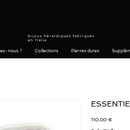
bijoux héraldiques fabriqués
en Italie
es-nous ?
Collections
Pierres dures
Supplém
ESSENTIEL
Prix
110,00 €