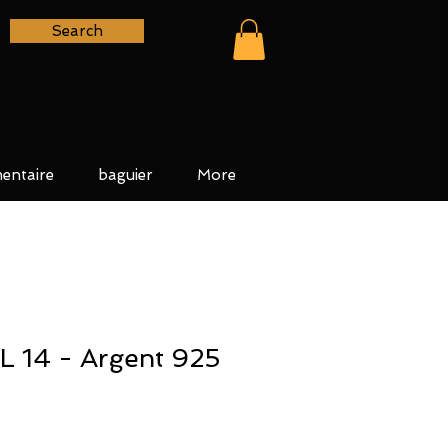
Search
entaire
baguier
More
 14 - Argent 925