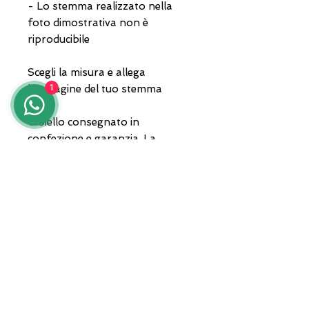
- Lo stemma realizzato nella
foto dimostrativa non è
riproducibile
Scegli la misura e allega
l'immagine del tuo stemma
1
Gioiello consegnato in
confezione e garanzia. La
spedizione con corriere privato.
Per qualsiasi informazione in
merito contattaci al
3935682444 anche whatsapp
oppure invia un'email a
lunawebstore@live.it