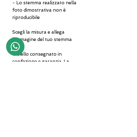
- Lo stemma realizzato nella
foto dimostrativa non è
riproducibile
Scegli la misura e allega
l'immagine del tuo stemma
Gioiello consegnato in
confezione e garanzia. La
spedizione con corriere privato.
Per qualsiasi informazione in
merito contattaci al
3935682444 anche whatsapp
oppure invia un'email a
lunawebstore@live.it