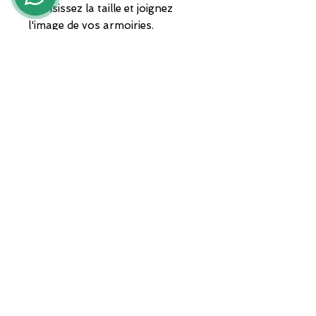
Choisissez la taille et joignez
l'image de vos armoiries.
L'article est livré avec sa boîte et
une garantie. Expédition par
transporteur privé.
Pour toute information, veuillez
nous contacter au 3935682444,
via WhatsApp, ou envoyer un
courriel à lunawebstore@live.it
ADRESSE
Zone ASI Sud - Centre d'orfèvrerie