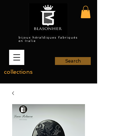
bijoux héraldiques fabriqués
en Italie
Search
collections