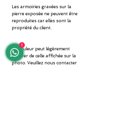
Les armoiries gravées sur la
pierre exposée ne peuvent être
reproduites car elles sont la
propriété du client.
1
La couleur peut légèrement
différer de celle affichée sur la
photo. Veuillez nous contacter
pour connaître les teintes
disponibles.
Expédition nationale et
internationale, avec suivi par
coursier privé