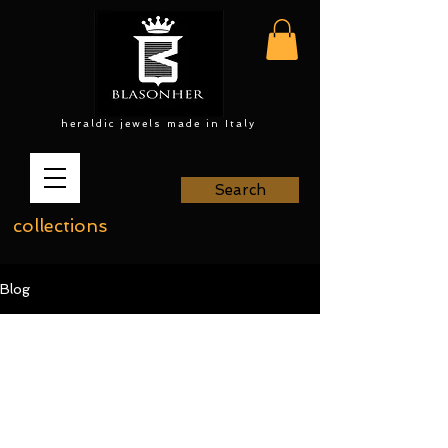
heraldic jewels made in Italy
Search
collections
Blog
All Posts