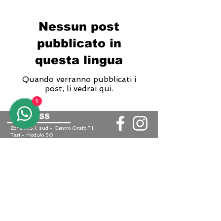
Nessun post
pubblicato in
questa lingua
Quando verranno pubblicati i
post, li vedrai qui.
1
ADDRESS
Zona A.S.I. sud - Centro Orafo " Il
Tarì - Modulo 50
81025 Marcianise - CE -
International courier shipments
Servizio clienti :
+39 3935682444
Whatsapp :
+39 3935682444
email :
lunawebstore@live.it
Return policy