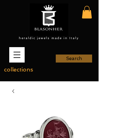
heraldic jewels made in Italy
Search
collections