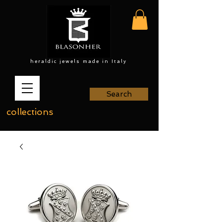
heraldic jewels made in Italy
Search
collections