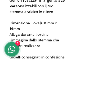
Gemelli realizzati in argento 925
Personalizzabili con il tuo
stemma araldico in rilievo
Dimensione : ovale 16mm x
14mm
Allega durante l'ordine
l'immagine dello stemma che
1
desideri realizzare
Gioielli consegnati in confezione
e garanzia.
ADDRESS
Zona A.S.I. sud - Centro Orafo " Il
Tarì - Modulo 50
81025 Marcianise - CE -