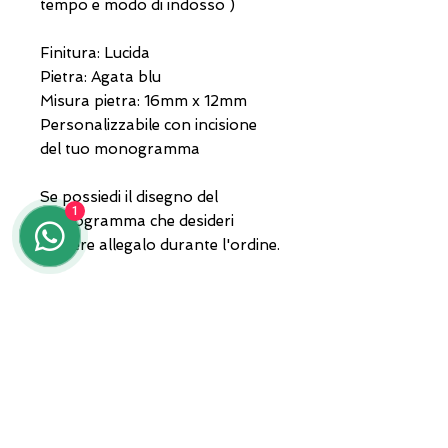
tempo e modo di indosso )
Finitura: Lucida
Pietra: Agata blu
Misura pietra: 16mm x 12mm
Personalizzabile con incisione
del tuo monogramma
Se possiedi il disegno del
1
monogramma che desideri
incidere allegalo durante l'ordine.
Gioiello consegnato in
confezione e garanzia. La
spedizione con corriere privato.
Per qualsiasi informazione in
merito contattaci al
3935682444 anche whatsapp
oppure invia un'email a