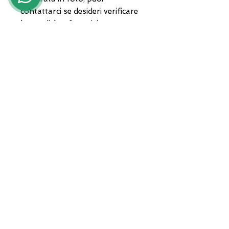
contattarci se desideri verificare
le tonalità a disposizione.
Spedizione nazionale ed
internazionale, tracciabile con
corriere privato
ADDRESS
Zona A.S.I. sud - Centro Orafo " Il
Tarì - Modulo 50
81025 Marcianise - CE -
International courier shipments
Servizio clienti :
+39 3935682444
Whatsapp :
+39 3935682444
email :
lunawebstore@live.it