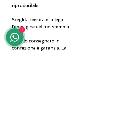
riproducibile
Scegli la misura e allega
l'immagine del tuo stemma
1
Gioiello consegnato in
confezione e garanzia. La
spedizione con corriere privato.
Per qualsiasi informazione in
merito contattaci al
3935682444 anche whatsapp
oppure invia un'email a
lunawebstore@live.it