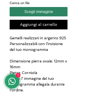
Carica un file
Scegli immagine
Aggiungi al carrello
Gemelli realizzati in argento 925
Personalizzabili con l'incisione
del tuo monogramma
Dimensione pietra ovale: 12mm x
16mm
Pietra: Corniola
1
Se hai l' immagine del tuo
monogramma allegala durante
l'ordine.
Gioielli consegnati in confezione
e garanzia.