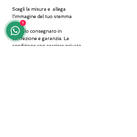
Scegli la misura e allega
l'immagine del tuo stemma
1
Gioiello consegnato in
confezione e garanzia. La
spedizione con corriere privato.
Per qualsiasi informazione in
merito contattaci al
3935682444 anche whatsapp
oppure invia un'email a
lunawebstore@live.it
ADDRESS
Zona A.S.I. sud - Centro Orafo " Il