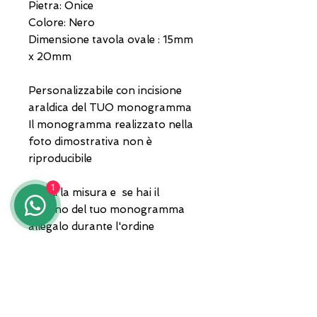
Pietra: Onice
Colore: Nero
Dimensione tavola ovale : 15mm
x 20mm
Personalizzabile con incisione
araldica del TUO monogramma
Il monogramma realizzato nella
foto dimostrativa non è
riproducibile
1
Scegli la misura e se hai il
disegno del tuo monogramma
allegalo durante l'ordine
Gioiello consegnato in
confezione e garanzia. La
spedizione con corriere privato.
Per qualsiasi informazione in