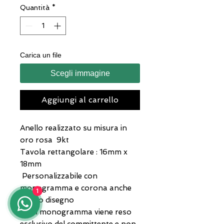
Quantità
*
Carica un file
Scegli immagine
Aggiungi al carrello
Anello realizzato su misura in
oro rosa 9kt
Tavola rettangolare : 16mm x
18mm
Personalizzabile con
monogramma e corona anche
1
da tuo disegno
Ogni monogramma viene reso
esclusivo del committente e non