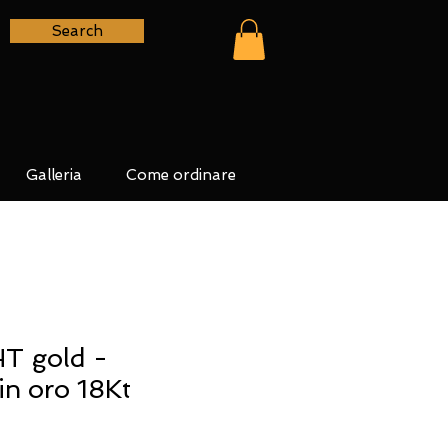
Search
Galleria
Come ordinare
T gold -
in oro 18Kt
zo