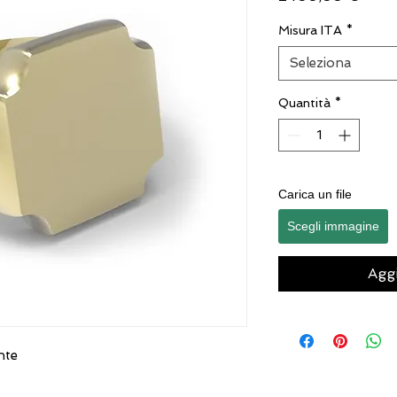
Misura ITA
*
Seleziona
Quantità
*
Carica un file
Scegli immagine
Aggi
nte