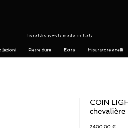
heraldic jewels made in Italy
llezioni
Pietre dure
Extra
Misuratore anelli
COIN LIGH
chevalière 
Prez
2400,00 €