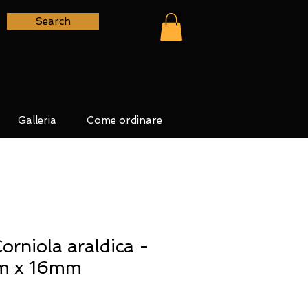
Search
Galleria
Come ordinare
Corniola araldica -
m x 16mm