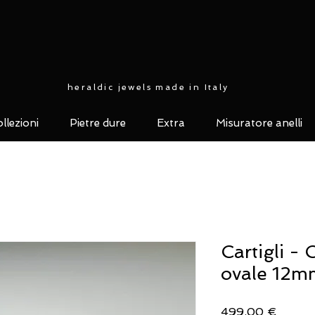
heraldic jewels made in Italy
llezioni
Pietre dure
Extra
Misuratore anelli
Cartigli - 
ovale 12m
Prezzo
499,00 €