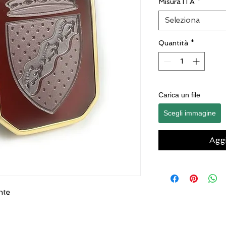
Misura ITA
*
Seleziona
Quantità
*
Carica un file
Scegli immagine
Aggi
ente