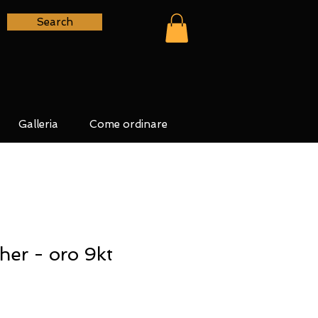
Search
Galleria
Come ordinare
er - oro 9kt
o