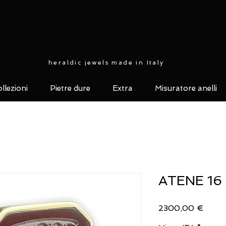
heraldic jewels made in Italy
llezioni
Pietre dure
Extra
Misuratore anelli
ATENE 16 h
Prezz
2300,00 €