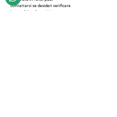
contattarci se desideri verificare
le tonalità a disposizione.
Spedizione nazionale ed
internazionale, tracciabile con
corriere privato
ADDRESS
Zona A.S.I. sud - Centro Orafo " Il
Tarì - Modulo 50
81025 Marcianise - CE -
International courier shipments
Servizio clienti :
+39 3935682444
Whatsapp :
+39 3935682444
email :
lunawebstore@live.it