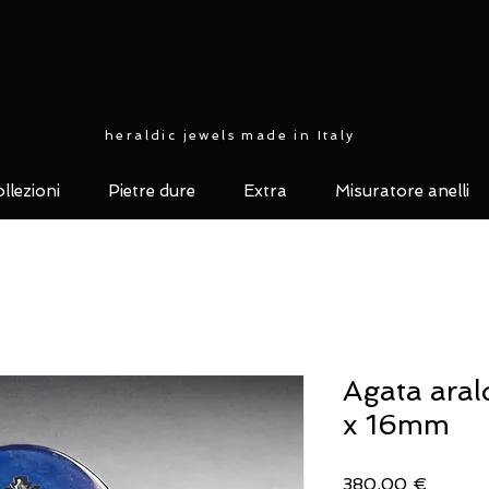
heraldic jewels made in Italy
llezioni
Pietre dure
Extra
Misuratore anelli
Agata aral
x 16mm
Prezzo
380,00 €