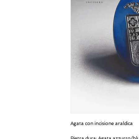
Agata con incisione araldica
Pietra dura: Agata azzurro/bl