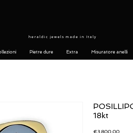
heraldic jewels made in Italy
llezioni
Pietre dure
Extra
Misuratore anelli
POSILLIPO 
18kt
Price
€3,800.00