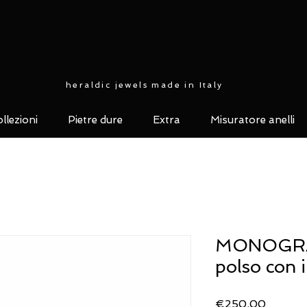
heraldic jewels made in Italy
llezioni
Pietre dure
Extra
Misuratore anelli
MONOGRAM
polso con i
Price
€250.00