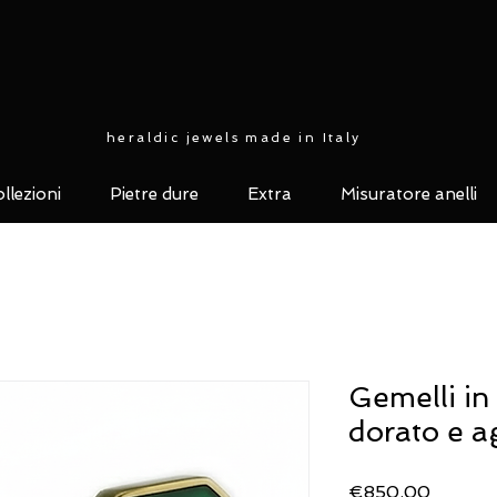
heraldic jewels made in Italy
llezioni
Pietre dure
Extra
Misuratore anelli
Gemelli in
dorato e a
Price
€850.00